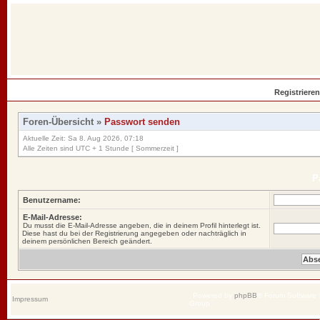
Registrieren
Foren-Übersicht
»
Passwort senden
Aktuelle Zeit: Sa 8. Aug 2026, 07:18
Alle Zeiten sind UTC + 1 Stunde [ Sommerzeit ]
P
Benutzername:
E-Mail-Adresse:
Du musst die E-Mail-Adresse angeben, die in deinem Profil hinterlegt ist.
Diese hast du bei der Registrierung angegeben oder nachträglich in
deinem persönlichen Bereich geändert.
Powered by
phpBB
® Forum Software
Impressum
Group