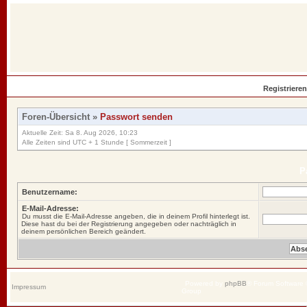
Registrieren
Foren-Übersicht
»
Passwort senden
Aktuelle Zeit: Sa 8. Aug 2026, 10:23
Alle Zeiten sind UTC + 1 Stunde [ Sommerzeit ]
P
Benutzername:
E-Mail-Adresse:
Du musst die E-Mail-Adresse angeben, die in deinem Profil hinterlegt ist.
Diese hast du bei der Registrierung angegeben oder nachträglich in
deinem persönlichen Bereich geändert.
Powered by
phpBB
® Forum Software
Impressum
Group