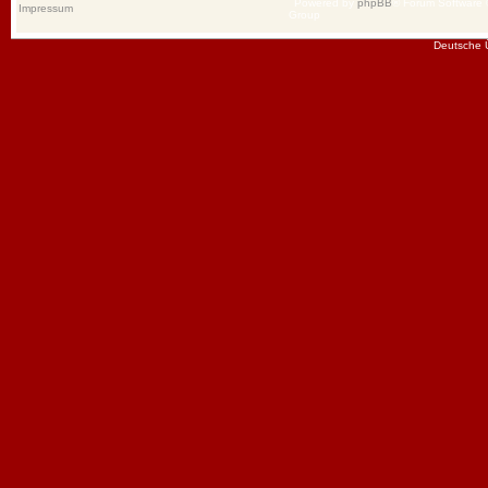
Powered by
phpBB
® Forum Software
Impressum
Group
Deutsche 