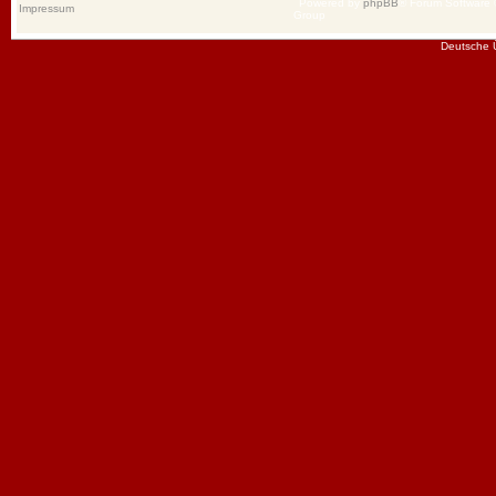
Powered by
phpBB
® Forum Software
Impressum
Group
Deutsche 