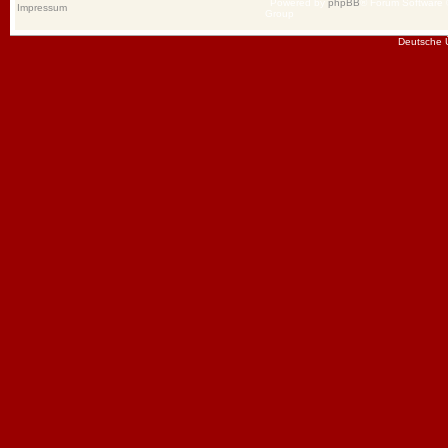
Powered by
phpBB
® Forum Software
Impressum
Group
Deutsche 