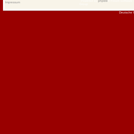
Powered by
phpBB
® Forum Software
Impressum
Group
Deutsche 