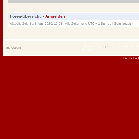
Foren-Übersicht
»
Anmelden
Aktuelle Zeit: Sa 8. Aug 2026, 12:58 | Alle Zeiten sind UTC + 1 Stunde [ Sommerzeit ]
Powered by
phpBB
® Forum Software
Impressum
Group
Deutsche 