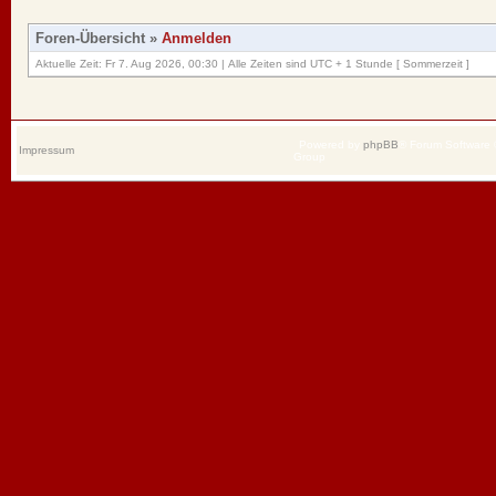
Foren-Übersicht
»
Anmelden
Aktuelle Zeit: Fr 7. Aug 2026, 00:30 | Alle Zeiten sind UTC + 1 Stunde [ Sommerzeit ]
Powered by
phpBB
® Forum Software
Impressum
Group