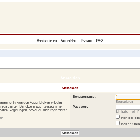
Registrieren
Anmelden
Forum
FAQ
Anmelden
Anmelden
Benutzername:
Registrieren
rung ist in wenigen Augenblicken erledigt
 registrierten Benutzern auch zusätzliche
Passwort:
ten Regelungen, bevor du dich registrierst.
Ich habe mein P
nie
Mich bei je
Meinen Onlin