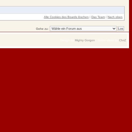
Alle Cookies des Boards löschen
|
Das Team
|
Nach oben
Gehe zu:
Design by
Mighty Gorgon
Some ideas by
ChriZ