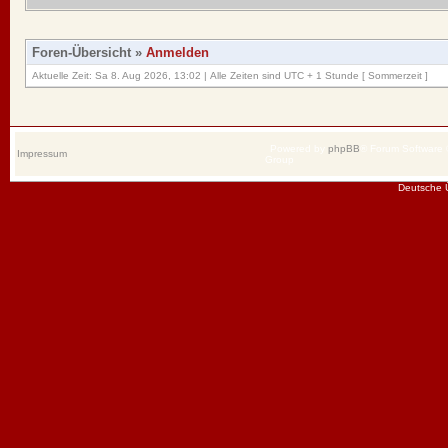
Foren-Übersicht
»
Anmelden
Aktuelle Zeit: Sa 8. Aug 2026, 13:02 | Alle Zeiten sind UTC + 1 Stunde [ Sommerzeit ]
Powered by
phpBB
® Forum Software
Impressum
Group
Deutsche 