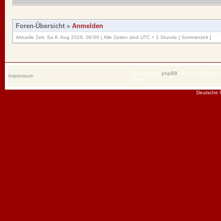
Foren-Übersicht
»
Anmelden
Aktuelle Zeit: Sa 8. Aug 2026, 09:09 | Alle Zeiten sind UTC + 1 Stunde [ Sommerzeit ]
Powered by
phpBB
® Forum Software
Impressum
Group
Deutsche 