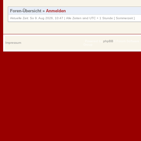
Foren-Übersicht
»
Anmelden
Aktuelle Zeit: So 9. Aug 2026, 10:47 | Alle Zeiten sind UTC + 1 Stunde [ Sommerzeit ]
Powered by
phpBB
® Forum Software
Impressum
Group