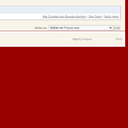
Alle Cookies des Boards löschen
|
Das Team
|
Nach oben
Gehe zu:
Design by
Mighty Gorgon
Some ideas by
ChriZ