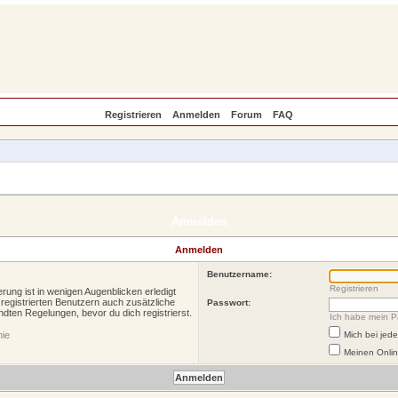
Registrieren
Anmelden
Forum
FAQ
Anmelden
Anmelden
Benutzername:
Registrieren
rung ist in wenigen Augenblicken erledigt
 registrierten Benutzern auch zusätzliche
Passwort:
ten Regelungen, bevor du dich registrierst.
Ich habe mein P
nie
Mich bei je
Meinen Onlin