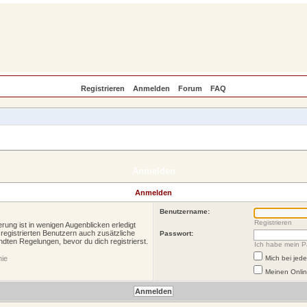
Registrieren
Anmelden
Forum
FAQ
Anmelden
Anmelden
Benutzername:
Registrieren
rung ist in wenigen Augenblicken erledigt
 registrierten Benutzern auch zusätzliche
Passwort:
ten Regelungen, bevor du dich registrierst.
Ich habe mein P
nie
Mich bei je
Meinen Onlin