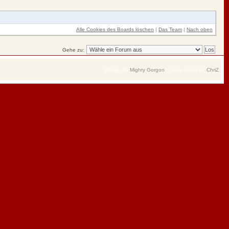
Alle Cookies des Boards löschen
|
Das Team
|
Nach oben
Gehe zu:
Design by
Mighty Gorgon
Some ideas by
ChriZ