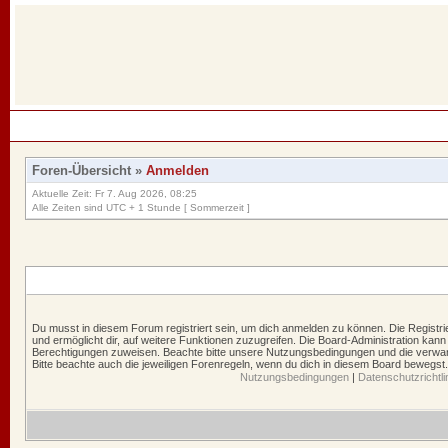
Foren-Übersicht
»
Anmelden
Aktuelle Zeit: Fr 7. Aug 2026, 08:25
Alle Zeiten sind UTC + 1 Stunde [ Sommerzeit ]
Du musst in diesem Forum registriert sein, um dich anmelden zu können. Die Registrie
und ermöglicht dir, auf weitere Funktionen zuzugreifen. Die Board-Administration kann
Berechtigungen zuweisen. Beachte bitte unsere Nutzungsbedingungen und die verwand
Bitte beachte auch die jeweiligen Forenregeln, wenn du dich in diesem Board bewegst.
Nutzungsbedingungen
|
Datenschutzrichtli