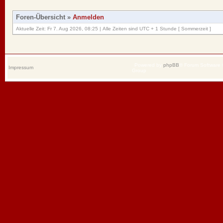
Foren-Übersicht
»
Anmelden
Aktuelle Zeit: Fr 7. Aug 2026, 08:25 | Alle Zeiten sind UTC + 1 Stunde [ Sommerzeit ]
Powered by
phpBB
® Forum Software
Impressum
Group