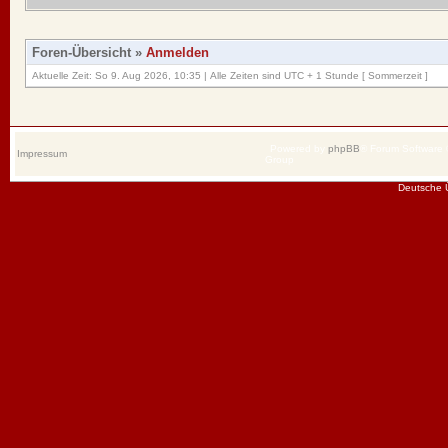
Foren-Übersicht
»
Anmelden
Aktuelle Zeit: So 9. Aug 2026, 10:35 | Alle Zeiten sind UTC + 1 Stunde [ Sommerzeit ]
Powered by
phpBB
® Forum Software
Impressum
Group
Deutsche 