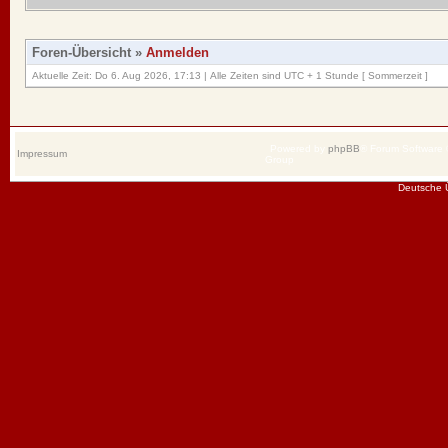
Foren-Übersicht
»
Anmelden
Aktuelle Zeit: Do 6. Aug 2026, 17:13 | Alle Zeiten sind UTC + 1 Stunde [ Sommerzeit ]
Powered by
phpBB
® Forum Software
Impressum
Group
Deutsche 