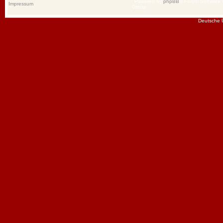
Powered by
phpBB
® Forum Software
Impressum
Group
Deutsche 