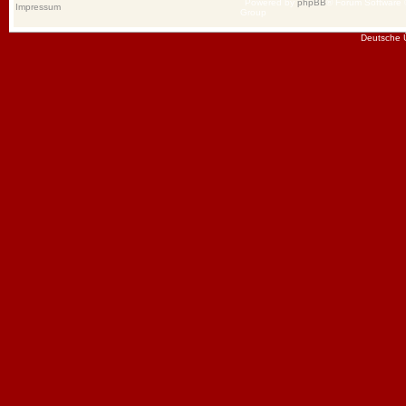
Powered by
phpBB
® Forum Software
Impressum
Group
Deutsche 