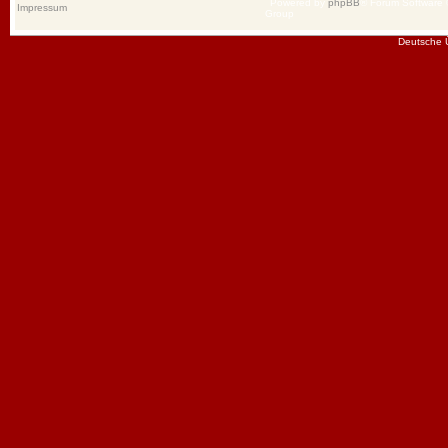
Powered by
phpBB
® Forum Software
Impressum
Group
Deutsche 