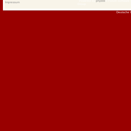
Powered by
phpBB
® Forum Software
Impressum
Group
Deutsche 