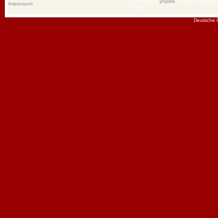
Powered by
phpBB
® Forum Software
Impressum
Group
Deutsche 