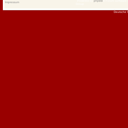
Powered by
phpBB
® Forum Software
Impressum
Group
Deutsche 