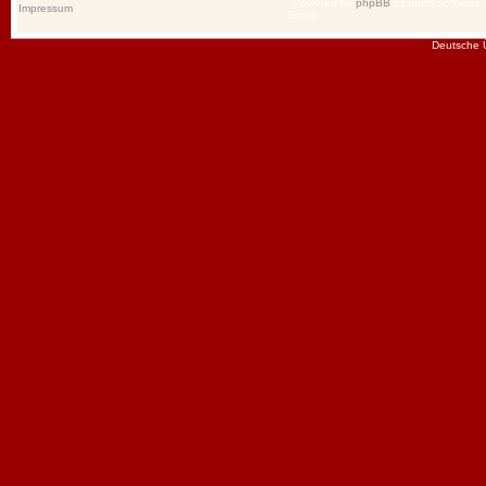
Powered by
phpBB
® Forum Software
Impressum
Group
Deutsche 