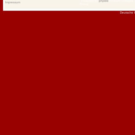
Powered by
phpBB
® Forum Software
Impressum
Group
Deutsche 