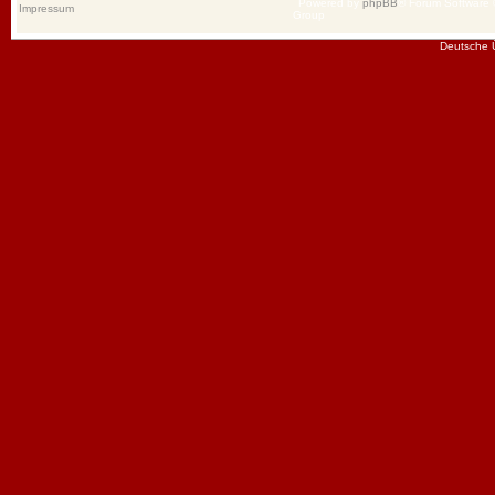
Powered by
phpBB
® Forum Software
Impressum
Group
Deutsche 