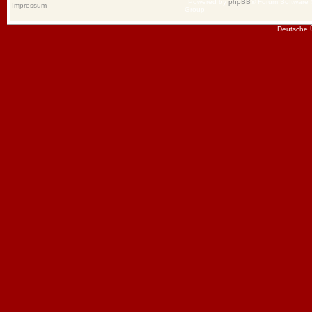
Powered by
phpBB
® Forum Software
Impressum
Group
Deutsche 