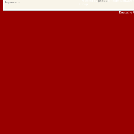
Powered by
phpBB
® Forum Software
Impressum
Group
Deutsche 