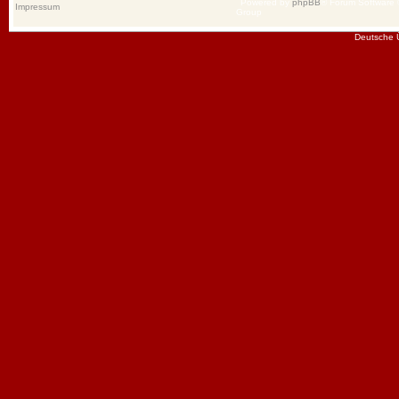
Powered by
phpBB
® Forum Software
Impressum
Group
Deutsche 