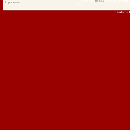
Powered by
phpBB
® Forum Software
Impressum
Group
Deutsche 