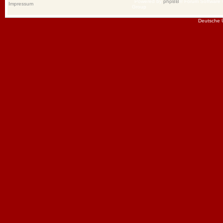
Powered by
phpBB
® Forum Software
Impressum
Group
Deutsche 