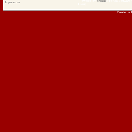
Powered by
phpBB
® Forum Software
Impressum
Group
Deutsche 