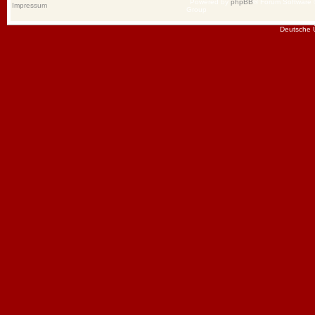
Powered by
phpBB
® Forum Software
Impressum
Group
Deutsche 