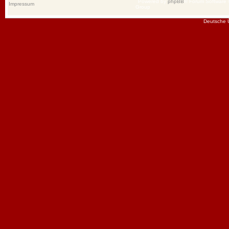
Powered by
phpBB
® Forum Software
Impressum
Group
Deutsche 