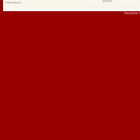
Powered by
phpBB
® Forum Software
Impressum
Group
Deutsche 