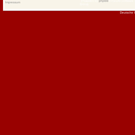
Powered by
phpBB
® Forum Software
Impressum
Group
Deutsche 