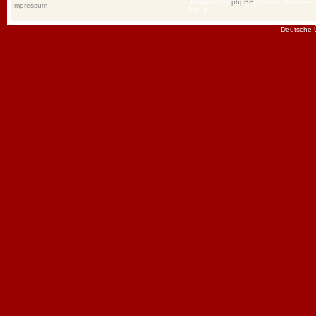
Powered by
phpBB
® Forum Software
Impressum
Group
Deutsche 