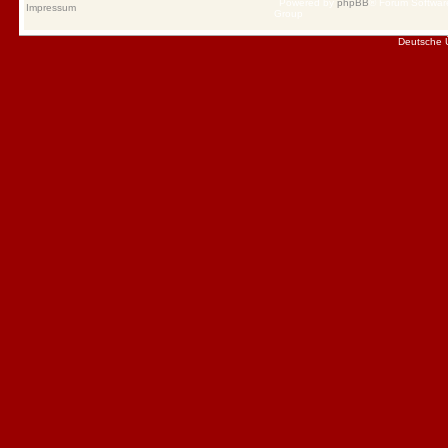
Powered by
phpBB
® Forum Softwa
Impressum
Group
Deutsche 