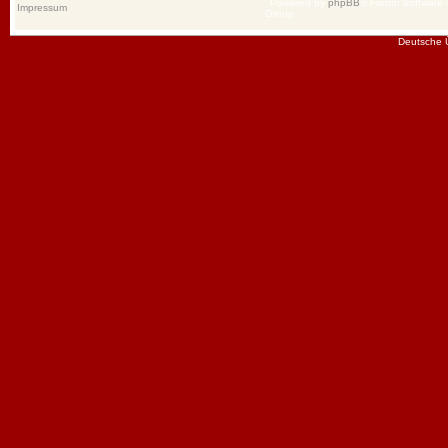
Powered by
phpBB
® Forum Software
Impressum
Group
Deutsche 